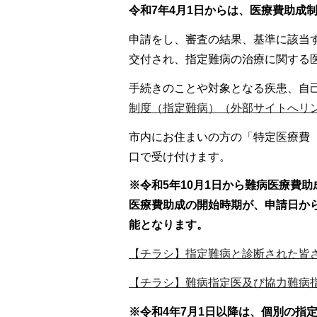
令和7年4
月1日からは、医療費助成制
申請をし、審査の結果、基準に該当
交付され、指定難病の治療に関する
手続きのことや対象となる疾患、自
制度（指定難病）（外部サイトへリ
市内にお住まいの方の「特定医療費
口で受け付けます。
※令和5年10月1日から難病医療費
医療費助成の開始時期が、申請日か
能となります。
【チラシ】指定難病と診断された皆
【チラシ】難病指定医及び協力難病
※令和4年7月1日以降は、個別の指