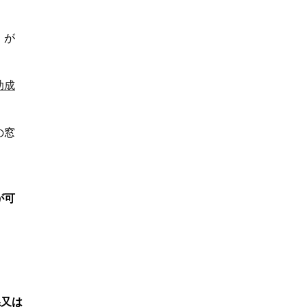
」が
助成
の窓
が可
県又は