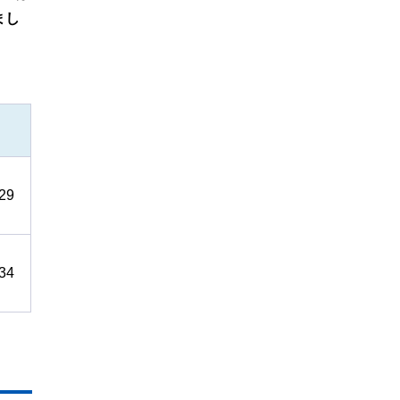
まし
29
34