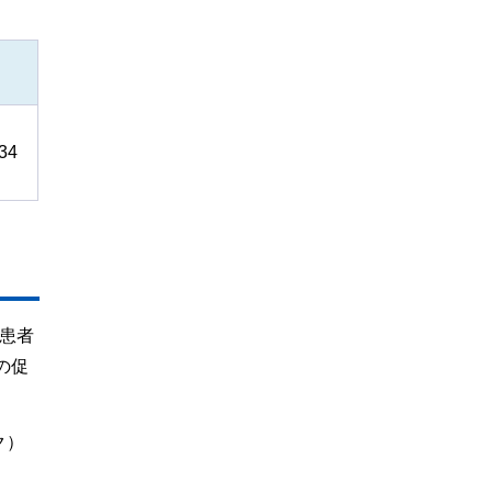
34
病患者
の促
ク）