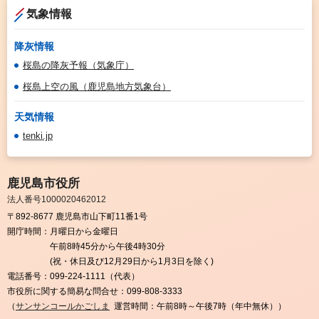
気象情報
降灰情報
桜島の降灰予報（気象庁）
桜島上空の風（鹿児島地方気象台）
天気情報
tenki.jp
鹿児島市役所
法人番号1000020462012
〒892-8677 鹿児島市山下町11番1号
開庁時間：
月曜日から金曜日
午前8時45分から午後4時30分
(祝・休日及び12月29日から1月3日を除く)
電話番号：
099-224-1111（代表）
市役所に関する簡易な問合せ：
099-808-3333
（
サンサンコールかごしま
運営時間：午前8時～午後7時（年中無休））