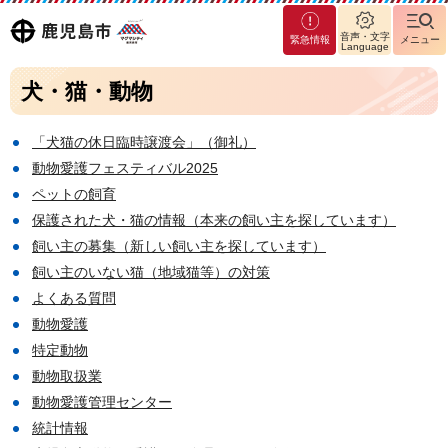
マグ
鹿児島
音声・文字
緊急情報
メニュー
マシ
Language
ティ
市
犬・猫・動物
鹿児
島市
「犬猫の休日臨時譲渡会」（御礼）
動物愛護フェスティバル2025
ペットの飼育
保護された犬・猫の情報（本来の飼い主を探しています）
飼い主の募集（新しい飼い主を探しています）
飼い主のいない猫（地域猫等）の対策
よくある質問
動物愛護
特定動物
動物取扱業
動物愛護管理センター
統計情報