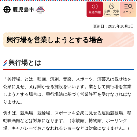
マグ
鹿児島
音声・文字
緊急情報
メニュー
マシ
Language
ティ
市
更新日：2025年10月1日
鹿児
島市
興行場を営業しようとする場合
興行場とは
「興行場」とは、映画、演劇、音楽、スポーツ、演芸又は観せ物を
公衆に見せ、又は聞かせる施設をいいます。業として興行場を営業
しようとする場合は、興行場法に基づく営業許可を受けなければな
りません。
例えば、競馬場、競輪場、スポーツを公衆に見せる運動競技場、移
動映画館などは対象になります。（水族館、博物館、ボーリング
場、キャバレーでおこなわれるショーなどは対象になりません。）