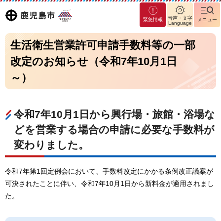
マグ
鹿児島
音声・文字
緊急情報
メニュー
マシ
Language
ティ
市
生活衛生営業許可申請手数料等の一部
鹿児
島市
改定のお知らせ（令和7年10月1日
～）
令和7年10月1日から興行場・旅館・浴場な
どを営業する場合の申請に必要な手数料が
変わりました。
令和7年第1回定例会において、手数料改定にかかる条例改正議案が
可決されたことに伴い、令和7年10月1日から新料金が適用されまし
た。