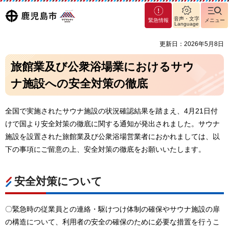
マグ
鹿児島
音声・文字
緊急情報
メニュー
マシ
Language
ティ
市
更新日：2026年5月8日
鹿児
島市
旅館業及び公衆浴場業におけるサウ
ナ施設への安全対策の徹底
全国で実施されたサウナ施設の状況確認結果を踏まえ、4月21日付
けで国より安全対策の徹底に関する通知が発出されました。サウナ
施設を設置された旅館業及び公衆浴場営業者におかれましては、以
下の事項にご留意の上、安全対策の徹底をお願いいたします。
安全対策について
〇緊急時の従業員との連絡・駆けつけ体制の確保やサウナ施設の扉
の構造について、利用者の安全の確保のために必要な措置を行うこ