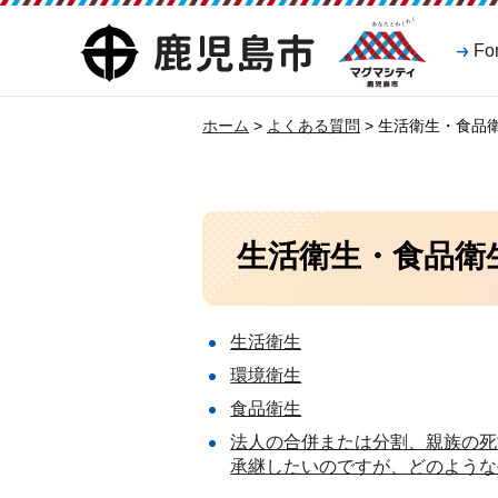
マグマシティ
鹿児島市
Fo
鹿児島市
ホーム
>
よくある質問
> 生活衛生・食品
生活衛生・食品衛
生活衛生
環境衛生
食品衛生
法人の合併または分割、親族の死
承継したいのですが、どのような