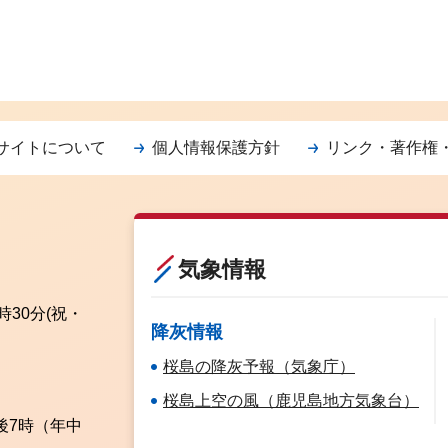
サイトについて
個人情報保護方針
リンク・著作権
気象情報
時30分
(祝・
降灰情報
桜島の降灰予報（気象庁）
桜島上空の風（鹿児島地方気象台）
後7時（年中