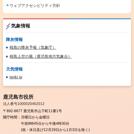
ウェブアクセシビリティ方針
気象情報
降灰情報
桜島の降灰予報（気象庁）
桜島上空の風（鹿児島地方気象台）
天気情報
tenki.jp
鹿児島市役所
法人番号1000020462012
〒892-8677 鹿児島市山下町11番1号
開庁時間：
月曜日から金曜日
午前8時45分から午後4時30分
(祝・休日及び12月29日から1月3日を除く)