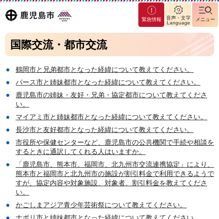
マグ
鹿児島
音声・文字
緊急情報
メニュー
マシ
Language
ティ
市
国際交流・都市交流
鹿児
島市
鶴岡市と兄弟都市となった経緯について教えてください。
パース市と姉妹都市となった経緯について教えてください。
鹿児島市の姉妹・友好・兄弟・協定都市について教えてくださ
い。
マイアミ市と姉妹都市となった経緯について教えてください。
長沙市と友好都市となった経緯について教えてください。
市役所や保健センターなど、鹿児島市の公共機関で手続や相談を
するときに通訳してくれる人はいますか。
「鹿児島市、熊本市、福岡市、北九州市交流連携協定」により、
熊本市と福岡市と北九州市の施設が割引料金で利用できるようで
すが、協定内容や対象施設、対象者、割引料金を教えてくださ
い。
かごしまアジア青少年芸術祭について教えてください。
ナポリ市と姉妹都市となった経緯について教えてください。