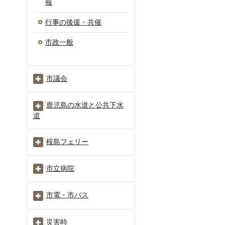
報
行事の後援・共催
市政一般
市議会
鹿児島の水道と公共下水
道
桜島フェリー
市立病院
市電・市バス
災害時