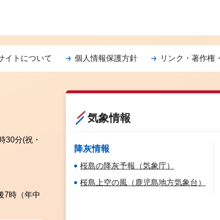
サイトについて
個人情報保護方針
リンク・著作権
気象情報
時30分
(祝・
降灰情報
桜島の降灰予報（気象庁）
桜島上空の風（鹿児島地方気象台）
後7時（年中