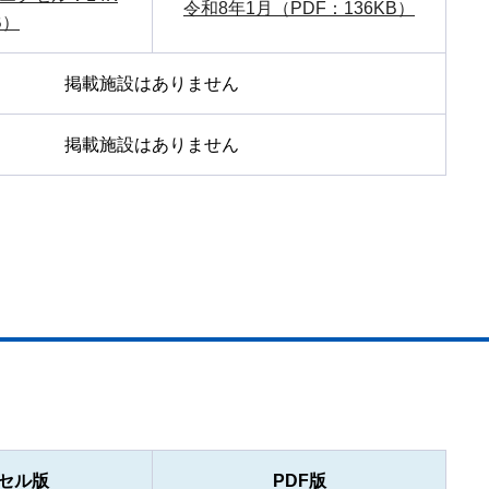
令和8年1月（PDF：136KB）
B）
掲載施設はありません
掲載施設はありません
セル版
PDF版