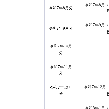
令和7年8月（
令和7年8月分
令和7年9月（
令和7年9月分
令和7年10月
分
令和7年11月
分
令和7年12月
令和7年12月
分
令和8年1月（