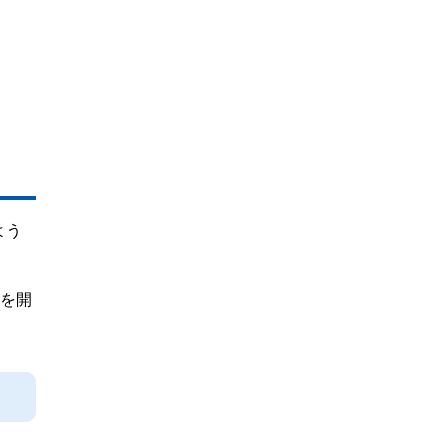
よう
）を開