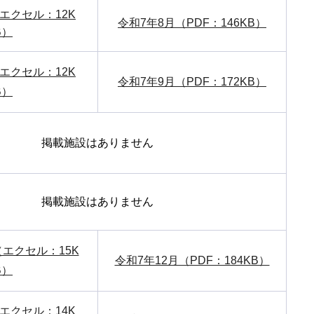
エクセル：12K
令和7年8月（PDF：146KB）
B）
エクセル：12K
令和7年9月（PDF：172KB）
B）
掲載施設はありません
掲載施設はありません
（エクセル：15K
令和7年12月（PDF：184KB）
B）
エクセル：14K