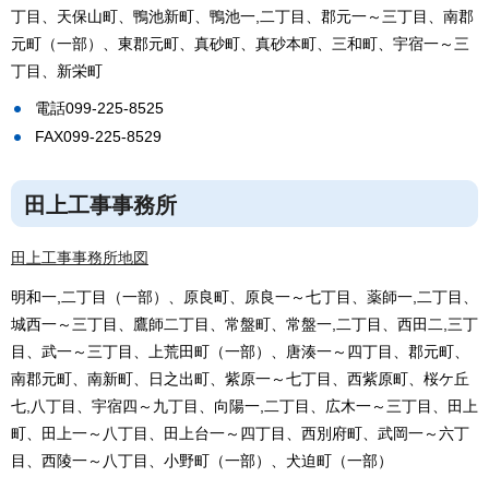
丁目、天保山町、鴨池新町、鴨池一,二丁目、郡元一～三丁目、南郡
元町（一部）、東郡元町、真砂町、真砂本町、三和町、宇宿一～三
丁目、新栄町
電話099-225-8525
FAX099-225-8529
田上工事事務所
田上工事事務所地図
明和一,二丁目（一部）、原良町、原良一～七丁目、薬師一,二丁目、
城西一～三丁目、鷹師二丁目、常盤町、常盤一,二丁目、西田二,三丁
目、武一～三丁目、上荒田町（一部）、唐湊一～四丁目、郡元町、
南郡元町、南新町、日之出町、紫原一～七丁目、西紫原町、桜ケ丘
七,八丁目、宇宿四～九丁目、向陽一,二丁目、広木一～三丁目、田上
町、田上一～八丁目、田上台一～四丁目、西別府町、武岡一～六丁
目、西陵一～八丁目、小野町（一部）、犬迫町（一部）