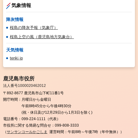
気象情報
降灰情報
桜島の降灰予報（気象庁）
桜島上空の風（鹿児島地方気象台）
天気情報
tenki.jp
鹿児島市役所
法人番号1000020462012
〒892-8677 鹿児島市山下町11番1号
開庁時間：
月曜日から金曜日
午前8時45分から午後4時30分
(祝・休日及び12月29日から1月3日を除く)
電話番号：
099-224-1111（代表）
市役所に関する簡易な問合せ：
099-808-3333
（
サンサンコールかごしま
運営時間：午前8時～午後7時（年中無休））