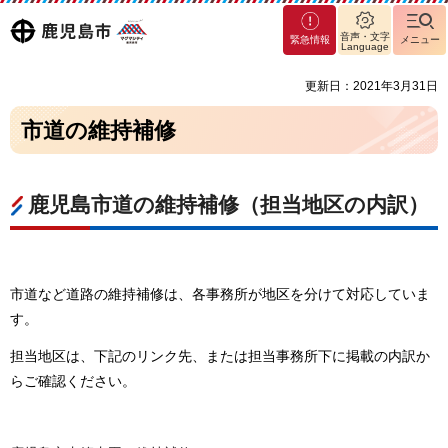
マグ
鹿児島
音声・文字
緊急情報
メニュー
マシ
Language
ティ
市
更新日：2021年3月31日
鹿児
島市
市道の維持補修
鹿児島市道の維持補修（担当地区の内訳）
市道など道路の維持補修は、各事務所が地区を分けて対応していま
す。
担当地区は、下記のリンク先、または担当事務所下に掲載の内訳か
らご確認ください。