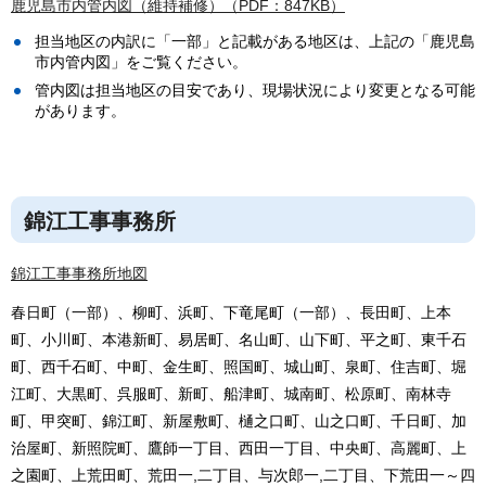
鹿児島市内管内図（維持補修）（PDF：847KB）
担当地区の内訳に「一部」と記載がある地区は、上記の「鹿児島
市内管内図」をご覧ください。
管内図は担当地区の目安であり、現場状況により変更となる可能
があります。
錦江工事事務所
錦江工事事務所地図
春日町（一部）、柳町、浜町、下竜尾町（一部）、長田町、上本
町、小川町、本港新町、易居町、名山町、山下町、平之町、東千石
町、西千石町、中町、金生町、照国町、城山町、泉町、住吉町、堀
江町、大黒町、呉服町、新町、船津町、城南町、松原町、南林寺
町、甲突町、錦江町、新屋敷町、樋之口町、山之口町、千日町、加
治屋町、新照院町、鷹師一丁目、西田一丁目、中央町、高麗町、上
之園町、上荒田町、荒田一,二丁目、与次郎一,二丁目、下荒田一～四