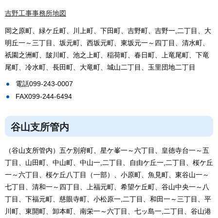
吉野工事事務所地図
岡之原町、緑ケ丘町、川上町、下田町、吉野町、吉野一,二丁目、大
明丘一～三丁目、坂元町、西坂元町、東坂元一～四丁目、清水町、
祇園之洲町、皷川町、池之上町、稲荷町、春日町、上竜尾町、下竜
尾町、冷水町、長田町、大竜町、城山二丁目、玉里団地二丁目
電話099-243-0007
FAX099-244-6494
谷山支所管内
（谷山支所管内）五ケ別府町、星ケ峯一～六丁目、皇徳寺台一～五
丁目、山田町、中山町、中山一,二丁目、自由ケ丘一,二丁目、桜ケ丘
一～六丁目、桜ケ丘八丁目（一部）、小原町、魚見町、東谷山一～
七丁目、清和一～四丁目、上福元町、希望ケ丘町、谷山中央一～八
丁目、下福元町、慈眼寺町、小松原一,二丁目、和田一～三丁目、平
川町、東開町、卸本町、南栄一～六丁目、七ッ島一,二丁目、谷山港