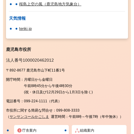
桜島上空の風（鹿児島地方気象台）
天気情報
tenki.jp
鹿児島市役所
法人番号1000020462012
〒892-8677 鹿児島市山下町11番1号
開庁時間：
月曜日から金曜日
午前8時45分から午後4時30分
(祝・休日及び12月29日から1月3日を除く)
電話番号：
099-224-1111（代表）
市役所に関する簡易な問合せ：
099-808-3333
（
サンサンコールかごしま
運営時間：午前8時～午後7時（年中無休））
庁舎案内
組織案内