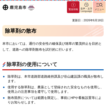
マグ
鹿児島
音声・文字
緊急情報
メニュー
マシ
Language
ティ
市
更新日：2026年6月18日
鹿児
島市
除草剤の散布
本市においては、通行の安全性の確保及び雑草の繁茂抑止を目的と
して、道路への除草剤散布を試行的に行います。
除草剤の使用について
除草剤は、本市道路部道路維持課及び谷山建設課の職員が散布し
ます。
使用する除草剤は、農薬として登録された安全なものを使用し、
使用上の注意事項を遵守して使用します。
散布箇所については範囲を限定し、事前にHPや看板設置等によ
りお知らせします。