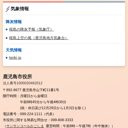
気象情報
降灰情報
桜島の降灰予報（気象庁）
桜島上空の風（鹿児島地方気象台）
天気情報
tenki.jp
鹿児島市役所
法人番号1000020462012
〒892-8677 鹿児島市山下町11番1号
開庁時間：
月曜日から金曜日
午前8時45分から午後4時30分
(祝・休日及び12月29日から1月3日を除く)
電話番号：
099-224-1111（代表）
市役所に関する簡易な問合せ：
099-808-3333
（
サンサンコールかごしま
運営時間：午前8時～午後7時（年中無休））