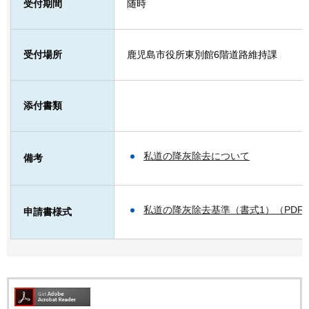
受付期間
随時
受付場所
鹿児島市役所東別館6階道路維持課
添付書類
私道の降灰除去について
備考
私道の降灰除去基準（書式1）（PDF：
申請書様式