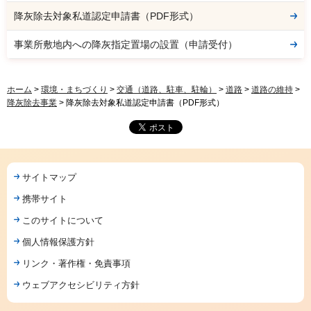
降灰除去対象私道認定申請書（PDF形式）
事業所敷地内への降灰指定置場の設置（申請受付）
ホーム
>
環境・まちづくり
>
交通（道路、駐車、駐輪）
>
道路
>
道路の維持
>
降灰除去事業
> 降灰除去対象私道認定申請書（PDF形式）
サイトマップ
携帯サイト
このサイトについて
個人情報保護方針
リンク・著作権・免責事項
ウェブアクセシビリティ方針