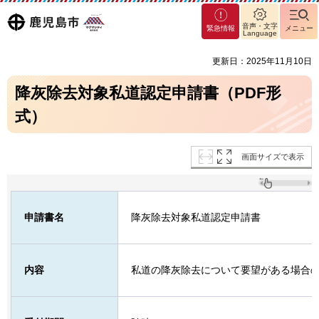
マグ
鹿児島
音声・文字
緊急情報
メニュー
マシ
Language
ティ
市
更新日：2025年11月10日
鹿児
島市
降灰除去対象私道認定申請書（PDF形
式）
画面サイズで表示
申請書名
降灰除去対象私道認定申請書
内容
私道の降灰除去について要望がある場合