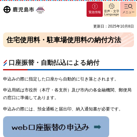
マグ
鹿児島
音声・文字
緊急情報
メニュー
マシ
Language
ティ
市
更新日：2025年10月8日
鹿児
島市
住宅使用料・駐車場使用料の納付方法
口座振替・自動払込による納付
申込みの際に指定した口座から自動的に引き落とされます。
申込用紙は市役所（本庁・各支所）及び市内の各金融機関、郵便局
の窓口に準備してあります。
申込みの際には、預金通帳と届出印、納入通知書が必要です。