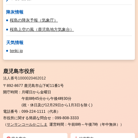
降灰情報
桜島の降灰予報（気象庁）
桜島上空の風（鹿児島地方気象台）
天気情報
tenki.jp
鹿児島市役所
法人番号1000020462012
〒892-8677 鹿児島市山下町11番1号
開庁時間：
月曜日から金曜日
午前8時45分から午後4時30分
(祝・休日及び12月29日から1月3日を除く)
電話番号：
099-224-1111（代表）
市役所に関する簡易な問合せ：
099-808-3333
（
サンサンコールかごしま
運営時間：午前8時～午後7時（年中無休））