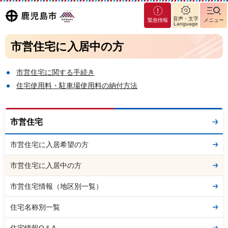
マグ
鹿児島
音声・文字
緊急情報
メニュー
マシ
Language
ティ
市
市営住宅に入居中の方
鹿児
島市
市営住宅に関する手続き
住宅使用料・駐車場使用料の納付方法
市営住宅
市営住宅に入居希望の方
市営住宅に入居中の方
市営住宅情報（地区別一覧）
住宅名称別一覧
住宅情報Q＆A