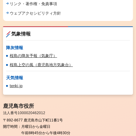
リンク・著作権・免責事項
ウェブアクセシビリティ方針
気象情報
降灰情報
桜島の降灰予報（気象庁）
桜島上空の風（鹿児島地方気象台）
天気情報
tenki.jp
鹿児島市役所
法人番号1000020462012
〒892-8677 鹿児島市山下町11番1号
開庁時間：
月曜日から金曜日
午前8時45分から午後4時30分