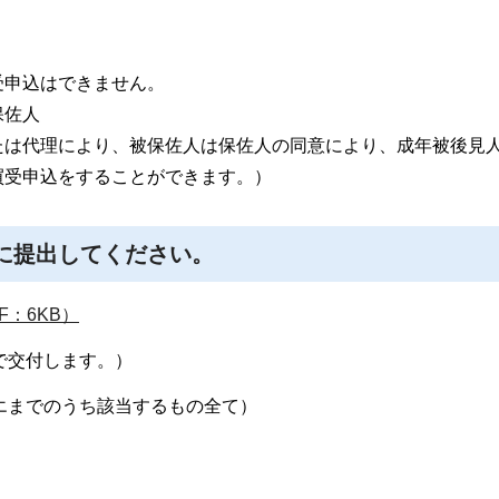
受申込はできません。
保佐人
たは代理により、被保佐人は保佐人の同意により、成年被後見
買受申込をすることができます。）
課に提出してください。
：6KB）
村で交付します。）
～エまでのうち該当するもの全て）