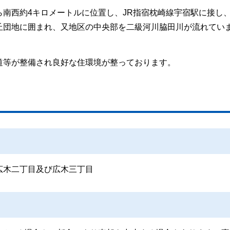
南西約4キロメートルに位置し、JR指宿枕崎線宇宿駅に接し
丘団地に囲まれ、又地区の中央部を二級河川脇田川が流れてい
道等が整備され良好な住環境が整っております。
広木二丁目及び広木三丁目