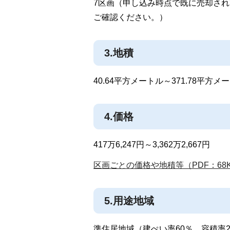
7区画（申し込み時点で既に売却さ
ご確認ください。）
3.地積
40.64平方メートル～371.78平方メ
4.価格
417万6,247円～3,362万2,667円
区画ごとの価格や地積等（PDF：68
5.用途地域
準住居地域（建ぺい率60％、容積率2