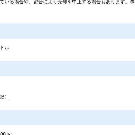
れている場合や、都合により売却を中止する場合もあります。事
ートル
KB）
00％）