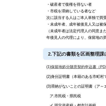
・破産者で復権を得ない者
・市税を滞納している者など
次に該当する人はご本人単独で買
・未成年者、成年被後見人又は被
（未成年者は法定代理人の同意ま
年後見人の代理により、保留地の
2.下記の書類を区画整理
(1)
保留地処分随意契約申込書（PDF
(2)身分証明書（本籍のある市町
(3)滞納がないことの証明書（ア
ア.市民税・県民税
イ.固定資産税・都市計画税