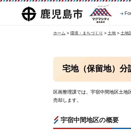
マグマシティ
鹿児島市
Fo
鹿児島市
ホーム
>
環境・まちづくり
>
土地
>
土地
宅地（保留地）分
区画整理課では、宇宿中間地区土地
売却します。
宇宿中間地区の概要