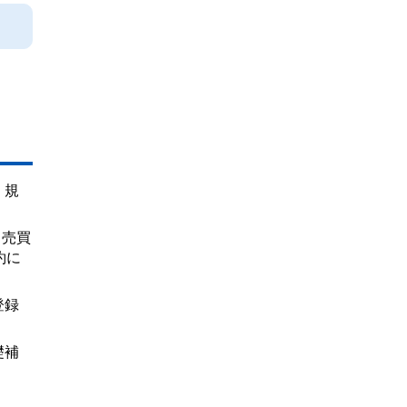
く規
、売買
約に
登録
礎補