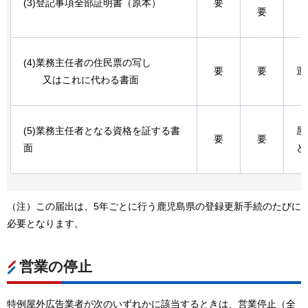
(3)登記事項全部証明書（原本）
要
要
(4)業務主任者の住民票の写し
要
要
運
又はこれに代わる書面
(5)業務主任者となる資格を証する書
屋
要
要
面
ど
（注）この届出は、5年ごとに行う鹿児島県の登録更新手続のたびに
必要となります。
営業の停止
特例屋外広告業者が次のいずれかに該当するときは、営業停止（全