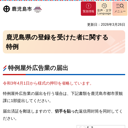
マグ
鹿児島
音声・文字
緊急情報
メニュー
マシ
Language
ティ
市
更新日：2026年3月26日
鹿児
島市
鹿児島県の登録を受けた者に関する
特例
特例屋外広告業の届出
令和3年4月1日から様式の押印を省略しています。
特例屋外広告業の届出を行う場合は、下記書類を鹿児島市都市景観
課に1部提出してください。
届出済証を郵送しますので、
切手を貼った
返信用封筒を同封してく
ださい。