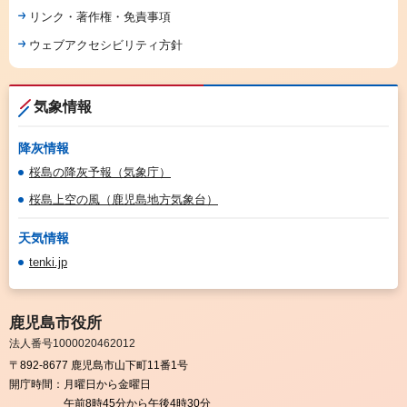
リンク・著作権・免責事項
ウェブアクセシビリティ方針
気象情報
降灰情報
桜島の降灰予報（気象庁）
桜島上空の風（鹿児島地方気象台）
天気情報
tenki.jp
鹿児島市役所
法人番号1000020462012
〒892-8677 鹿児島市山下町11番1号
開庁時間：
月曜日から金曜日
午前8時45分から午後4時30分