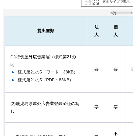
画面サイズで表示
法
個
提出書類
人
人
(1)特例屋外広告業届（様式第21の
5）
要
要
手
様式第21の5（ワード：38KB）
様式第21の5（PDF：83KB）
(2)鹿児島県屋外広告業登録済証の写
要
要
し
不