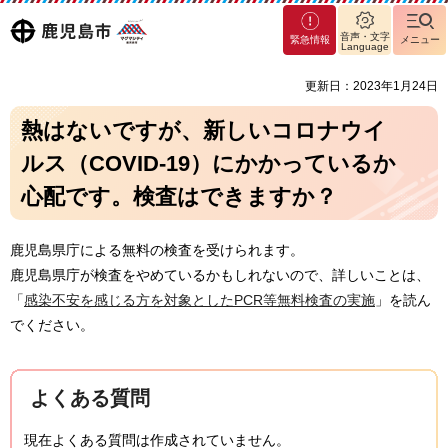
マグ
鹿児島
音声・文字
緊急情報
メニュー
マシ
Language
ティ
市
更新日：2023年1月24日
鹿児
島市
熱はないですが、新しいコロナウイ
ルス（COVID-19）にかかっているか
心配です。検査はできますか？
鹿児島県庁による無料の検査を受けられます。
鹿児島県庁が検査をやめているかもしれないので、詳しいことは、
「
感染不安を感じる方を対象としたPCR等無料検査の実施
」を読ん
でください。
よくある質問
現在よくある質問は作成されていません。