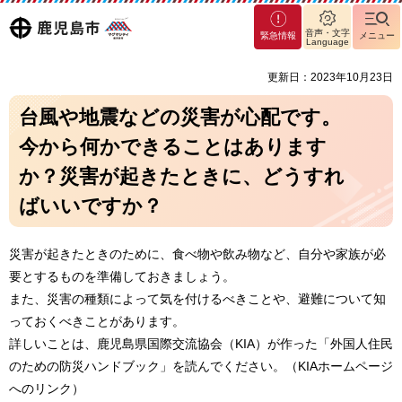
マグ
鹿児島
音声・文字
緊急情報
メニュー
マシ
Language
ティ
市
更新日：2023年10月23日
鹿児
島市
台風や地震などの災害が心配です。
今から何かできることはあります
か？災害が起きたときに、どうすれ
ばいいですか？
災害が起きたときのために、食べ物や飲み物など、自分や家族が必
要とするものを準備しておきましょう。
また、災害の種類によって気を付けるべきことや、避難について知
っておくべきことがあります。
詳しいことは、鹿児島県国際交流協会（KIA）が作った「外国人住民
のための防災ハンドブック」を読んでください。（KIAホームページ
へのリンク）