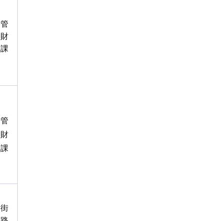
管
財
課
管
財
課
街
路