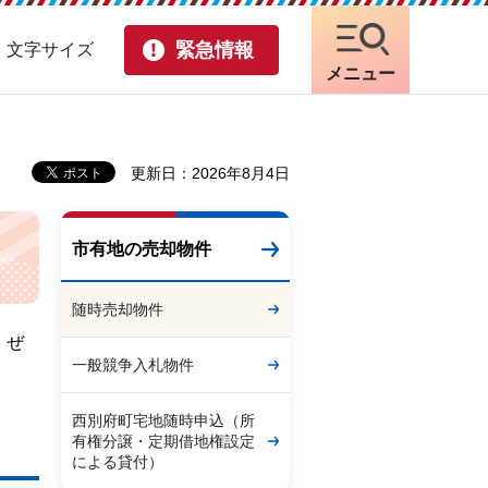
緊急情報
・文字サイズ
メニュー
更新日：2026年8月4日
市有地の売却物件
随時売却物件
、ぜ
一般競争入札物件
西別府町宅地随時申込（所
有権分譲・定期借地権設定
による貸付）