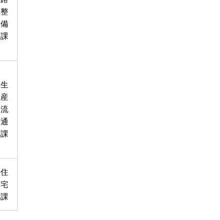
整
備
課
生
産
流
通
課
住
宅
課