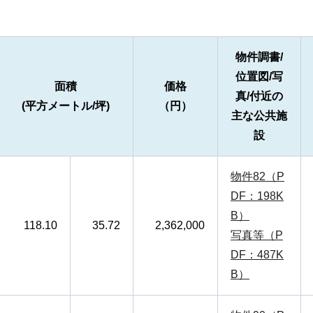
物件調書/
位置図/写
面積
価格
真/付近の
(平方メートル/坪)
（円）
主な公共施
設
物件82（P
DF：198K
B）
118.10
35.72
2,362,000
写真等（P
DF：487K
B）