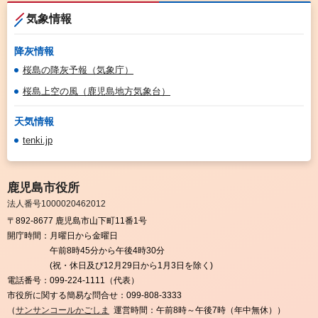
気象情報
降灰情報
桜島の降灰予報（気象庁）
桜島上空の風（鹿児島地方気象台）
天気情報
tenki.jp
鹿児島市役所
法人番号1000020462012
〒892-8677 鹿児島市山下町11番1号
開庁時間：
月曜日から金曜日
午前8時45分から午後4時30分
(祝・休日及び12月29日から1月3日を除く)
電話番号：
099-224-1111（代表）
市役所に関する簡易な問合せ：
099-808-3333
（
サンサンコールかごしま
運営時間：午前8時～午後7時（年中無休））