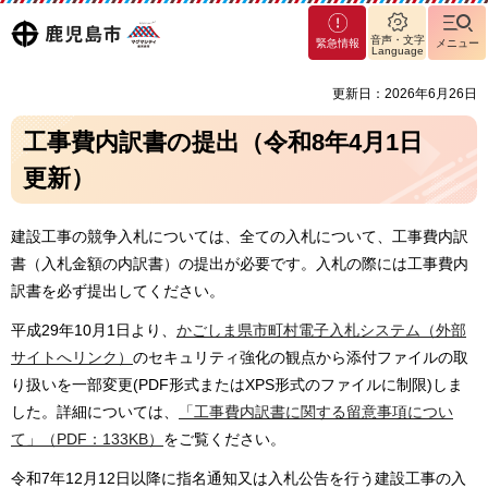
マグ
鹿児島
音声・文字
緊急情報
メニュー
マシ
Language
ティ
市
更新日：2026年6月26日
鹿児
島市
工事費内訳書の提出（令和8年4月1日
更新）
建設工事の競争入札については、全ての入札について、工事費内訳
書（入札金額の内訳書）の提出が必要です。入札の際には工事費内
訳書を必ず提出してください。
平成29年10月1日より、
かごしま県市町村電子入札システム（外部
サイトへリンク）
のセキュリティ強化の観点から添付ファイルの取
り扱いを一部変更(PDF形式またはXPS形式のファイルに制限)しま
した。詳細については、
「工事費内訳書に関する留意事項につい
て」（PDF：133KB）
をご覧ください。
令和7年12月12日以降に指名通知又は入札公告を行う建設工事の入