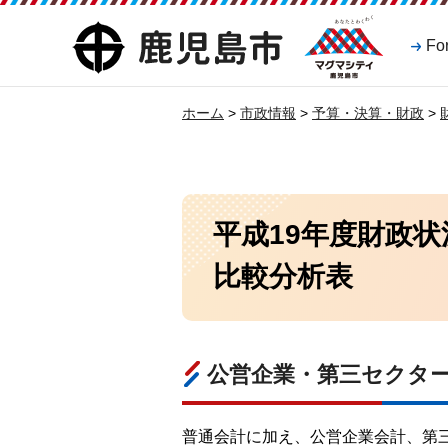
マグマシティ
鹿児島市
Fo
鹿児島市
ホーム
>
市政情報
>
予算・決算・財政
>
平成19年度財政
比較分析表
公営企業・第三セクタ
普通会計に加え、公営企業会計、第