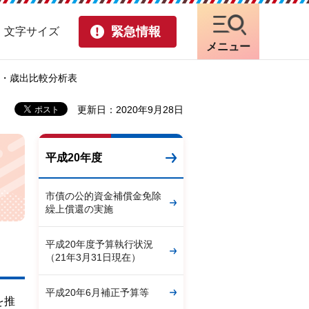
緊急情報
・文字サイズ
メニュー
表・歳出比較分析表
更新日：2020年9月28日
平成20年度
市債の公的資金補償金免除
繰上償還の実施
平成20年度予算執行状況
（21年3月31日現在）
平成20年6月補正予算等
を推