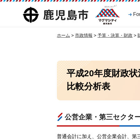
マグマシティ
鹿児島市
Fo
鹿児島市
ホーム
>
市政情報
>
予算・決算・財政
>
平成20年度財政
比較分析表
公営企業・第三セクタ
普通会計に加え、公営企業会計、第