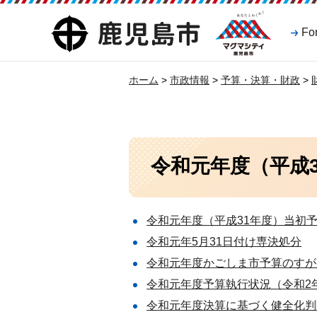
マグマシティ
鹿児島市
Fo
鹿児島市
ホーム
>
市政情報
>
予算・決算・財政
>
令和元年度（平成
令和元年度（平成31年度）当初
令和元年5月31日付け専決処分
令和元年度かごしま市予算のすが
令和元年度予算執行状況（令和2年
令和元年度決算に基づく健全化判