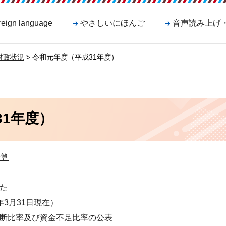
reign language
やさしいにほんご
音声読み上げ
財政状況
> 令和元年度（平成31年度）
31年度）
予算
た
3月31日現在）
断比率及び資金不足比率の公表