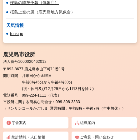
桜島の降灰予報（気象庁）
桜島上空の風（鹿児島地方気象台）
天気情報
tenki.jp
鹿児島市役所
法人番号1000020462012
〒892-8677 鹿児島市山下町11番1号
開庁時間：
月曜日から金曜日
午前8時45分から午後4時30分
(祝・休日及び12月29日から1月3日を除く)
電話番号：
099-224-1111（代表）
市役所に関する簡易な問合せ：
099-808-3333
（
サンサンコールかごしま
運営時間：午前8時～午後7時（年中無休））
庁舎案内
組織案内
統計情報・人口情報
ご意見・問い合わせ