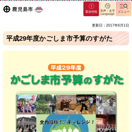
マグ
鹿児島
音声・文字
緊急情報
メニュー
マシ
Language
ティ
市
更新日：2017年6月1日
鹿児
島市
平成29年度かごしま市予算のすがた