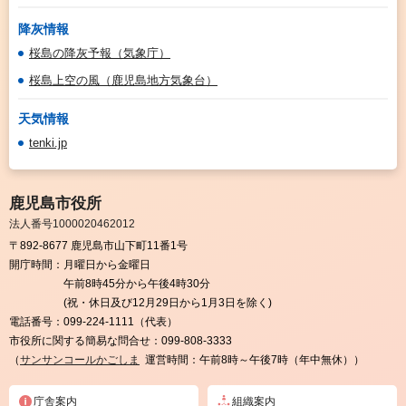
降灰情報
桜島の降灰予報（気象庁）
桜島上空の風（鹿児島地方気象台）
天気情報
tenki.jp
鹿児島市役所
法人番号1000020462012
〒892-8677 鹿児島市山下町11番1号
開庁時間：
月曜日から金曜日
午前8時45分から午後4時30分
(祝・休日及び12月29日から1月3日を除く)
電話番号：
099-224-1111（代表）
市役所に関する簡易な問合せ：
099-808-3333
（
サンサンコールかごしま
運営時間：午前8時～午後7時（年中無休））
庁舎案内
組織案内