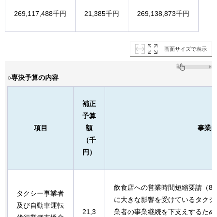
269,117,488千円
21,385千円
269,138,873千円
画面サイズで表示
○専決予算の内容
補正
予算
項目
額
事業
（千
円）
飲食店への営業時間短縮要請（8月
タクシー事業者
に大きな影響を受けているタクシ
及び自動車運転
21,3
業者の事業継続を下支えするため