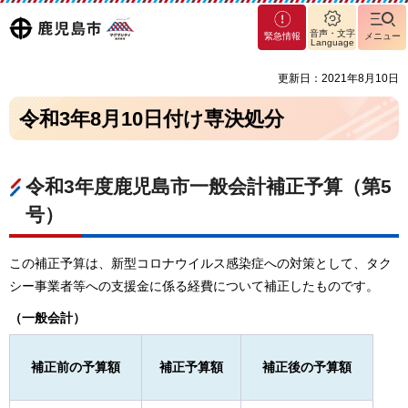
マグ
鹿児島
音声・文字
緊急情報
メニュー
マシ
Language
ティ
市
更新日：2021年8月10日
鹿児
島市
令和3年8月10日付け専決処分
令和3年度鹿児島市一般会計補正予算（第5
号）
この補正予算は、新型コロナウイルス感染症への対策として、タク
シー事業者等への支援金に係る経費について補正したものです。
（一般会計）
補正前の予算額
補正予算額
補正後の予算額