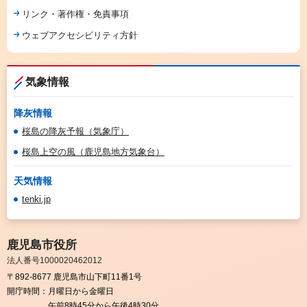
リンク・著作権・免責事項
ウェブアクセシビリティ方針
気象情報
降灰情報
桜島の降灰予報（気象庁）
桜島上空の風（鹿児島地方気象台）
天気情報
tenki.jp
鹿児島市役所
法人番号1000020462012
〒892-8677 鹿児島市山下町11番1号
開庁時間：
月曜日から金曜日
午前8時45分から午後4時30分