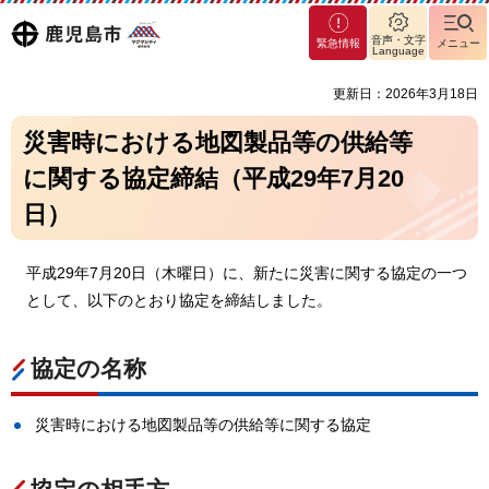
マグ
鹿児島
音声・文字
緊急情報
メニュー
マシ
Language
ティ
市
更新日：2026年3月18日
鹿児
島市
災害時における地図製品等の供給等
に関する協定締結（平成29年7月20
日）
平成29年7月20日（木曜日）に、新たに災害に関する協定の一つ
として、以下のとおり協定を締結しました。
協定の名称
災害時における地図製品等の供給等に関する協定