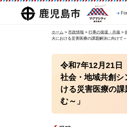
マグマシティ
鹿児島市
Fo
鹿児島市
ホーム
>
市政情報
>
行事の後援・共催
>
火における災害医療の課題解決に向けて～
令和7年12月21
社会・地域共創シ
ける災害医療の課
む～」