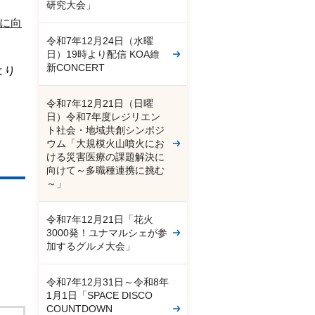
研究大会」
に向
令和7年12月24日（水曜
日）19時より配信 KOA維
新CONCERT
より
令和7年12月21日（日曜
日）令和7年度レジリエン
ト社会・地域共創シンポジ
ウム「大規模火山噴火にお
ける災害医療の課題解決に
向けて～多職種連携に挑む
～」
令和7年12月21日「花火
3000発！ユナマルシェが参
加するグルメ大会」
令和7年12月31日～令和8年
1月1日「SPACE DISCO
COUNTDOWN