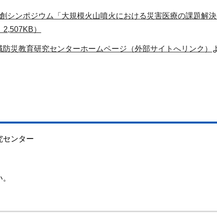
共創シンポジウム「大規模火山噴火における災害医療の課題解決
,507KB）
域防災教育研究センターホームページ（外部サイトへリンク）
）
究センター
い。