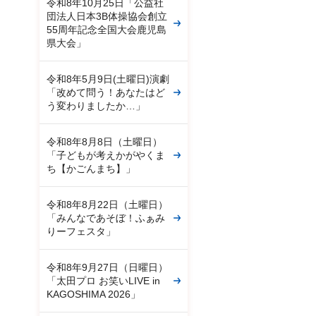
令和8年10月25日「公益社
団法人日本3B体操協会創立
55周年記念全国大会鹿児島
県大会」
令和8年5月9日(土曜日)演劇
「改めて問う！あなたはど
う変わりましたか…」
令和8年8月8日（土曜日）
「子どもが考えかがやくま
ち【かごんまち】」
令和8年8月22日（土曜日）
「みんなであそぼ！ふぁみ
りーフェスタ」
令和8年9月27日（日曜日）
「太田プロ お笑いLIVE in
KAGOSHIMA 2026」