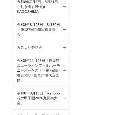
令和8年7月3日～8月31日
「動き出す妖怪展
KAGOSHIMA」
令和8年8月25日～8月30日
「第127回九州写真展覧
会」
みみより茶話会
令和8年11月28日「鹿児島
ニューラインフィルハーモ
ニーオーケストラ第7回演
奏会×第44回九州現代音楽
祭」
令和8年8月19日「Ikenobo
花の甲子園2026九州南大
会」