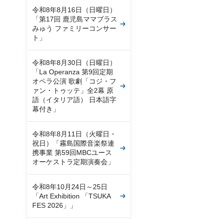
令和8年8月16日（日曜日）
「第17回 鹿児島ママブラス
みゅう ファミリーコンサー
ト」
令和8年8月30日（日曜日）
「La Operanza 第9回定期
オペラ公演 歌劇「コジ・フ
ァン・トゥッテ」全2幕 原
語（イタリア語） 日本語字
幕付き」
令和8年8月11日（火曜日・
祝日）「霧島国際音楽祭連
携事業 第59回MBCユース
オーケストラ定期演奏会」
令和8年10月24日～25日
「Art Exhibition 「TSUKA
FES 2026」」