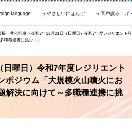
reign language
やさしいにほんご
音声読み上げ
後援・共催行事
> 令和7年12月21日（日曜日）令和7年度レジリエン
多職種連携に挑む～」
日（日曜日）令和7年度レジリエント
ンポジウム「大規模火山噴火にお
題解決に向けて～多職種連携に挑