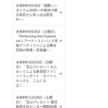
令和8年8月26日「国際シン
ポジウム2026―中南米の噴
火対応から学ぶ火山防災
III―」
令和8年9月26日（土曜日）
「Performing Arts Festival
vol.1 アーティストバンク登
録アーティストによる舞台
芸術の祭典～音楽編～」
令和8年10月25日（日曜
日）「宝山プレゼンツ おと
みっくによる参加型ファミ
リーコンサート「モーツァ
ルトさん、こんにち
は！」」
令和8年11月28日（土曜
日）「宝山プレゼンツ 鹿児
島県文化センター開館60周