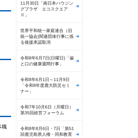
11月30日「南日本ハウジン
グプラザ エコスクエア
Ⅱ」
世界平和統一家庭連合（旧
統一協会)関連団体行事に係
る後援承認取消
令和8年6月7日(日曜日)「歯
と口の健康週間行事」
令和8年6月1日～11月9日
「令和8年度鹿大防災セミ
ナー」
令和7年10月6日（月曜日）
第35回経営フォーラム
多職
令和8年8月6日・7日「第51
回鹿児島県人権・同和教育