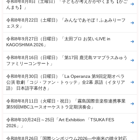
令和8年8月8日（土曜日）「子どもが考えかがやくまち【かご
んまち】」
令和8年8月22日（土曜日）「みんなであそぼ！ふぁみりーフ
ェスタ」
令和8年9月27日（日曜日）「太田プロ お笑いLIVE in
KAGOSHIMA 2026」
令和8年8月16日（日曜日）「第17回 鹿児島ママブラスみゅう
ファミリーコンサート」
令和8年8月30日（日曜日）「La Operanza 第9回定期オペラ
公演 歌劇「コジ・ファン・トゥッテ」全2幕 原語（イタリア
語） 日本語字幕付き」
令和8年8月11日（火曜日・祝日）「霧島国際音楽祭連携事業
第59回MBCユースオーケストラ定期演奏会」
令和8年10月24日～25日「Art Exhibition 「TSUKA FES
2026」」
令和8年8月26日「国際シンポジウム2026―中南米の噴火対応