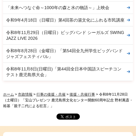
「未来へつなぐ命～1000年の森と水の物語～」上映会
令和9年4月18日（日曜日）第4回茶の湯文化にふれる市民講座
令和8年11月29日（日曜日）ビッグバンド シーガルズ SWING
JAZZ LIVE 2026
令和8年8月28日（金曜日）「第54回全九州学生ビッグバンド
ジャズフェスティバル」
令和8年11月8日(日曜日)「第44回全日本中国語スピーチコン
テスト鹿児島県大会」
ホーム
>
市政情報
>
行事の後援・共催
>
後援・共催行事
> 令和8年11月28日
（土曜日）「宝山プレゼンツ 鹿児島県文化センター開館60周年記念 野村萬斎・
裕基「親子二代による狂言」」