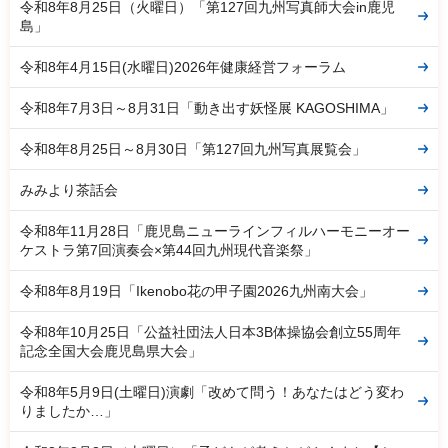
令和8年8月25日（火曜日）「第127回九州写真師大会in鹿児
島」
令和8年4月15日(水曜日)2026年健康経営フォーラム
令和8年7月3日～8月31日「動き出す妖怪展 KAGOSHIMA」
令和8年8月25日～8月30日「第127回九州写真展覧会」
みみより茶話会
令和8年11月28日「鹿児島ニューラインフィルハーモニーオー
ケストラ第7回演奏会×第44回九州現代音楽祭」
令和8年8月19日「Ikenobo花の甲子園2026九州南大会」
令和8年10月25日「公益社団法人日本3B体操協会創立55周年
記念全国大会鹿児島県大会」
令和8年5月9日(土曜日)演劇「改めて問う！あなたはどう変わ
りましたか…」