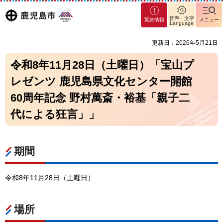
マグ
鹿児島
音声・文字
緊急情報
メニュー
マシ
Language
ティ
市
更新日：2026年5月21日
鹿児
島市
令和8年11月28日（土曜日）「宝山プ
レゼンツ 鹿児島県文化センター開館
60周年記念 野村萬斎・裕基「親子二
代による狂言」」
期間
令和8年11月28日（土曜日）
場所