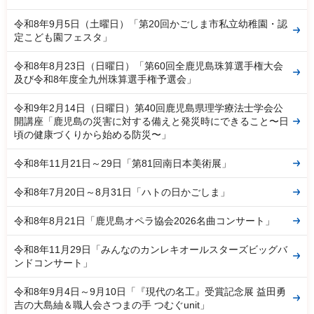
令和8年9月5日（土曜日）「第20回かごしま市私立幼稚園・認
定こども園フェスタ」
令和8年8月23日（日曜日）「第60回全鹿児島珠算選手権大会
及び令和8年度全九州珠算選手権予選会」
令和9年2月14日（日曜日）第40回鹿児島県理学療法士学会公
開講座「鹿児島の災害に対する備えと発災時にできること〜日
頃の健康づくりから始める防災〜」
令和8年11月21日～29日「第81回南日本美術展」
令和8年7月20日～8月31日「ハトの日かごしま」
令和8年8月21日「鹿児島オペラ協会2026名曲コンサート」
令和8年11月29日「みんなのカンレキオールスターズビッグバ
ンドコンサート」
令和8年9月4日～9月10日「『現代の名工』受賞記念展 益田勇
吉の大島紬＆職人会さつまの手 つむぐunit」