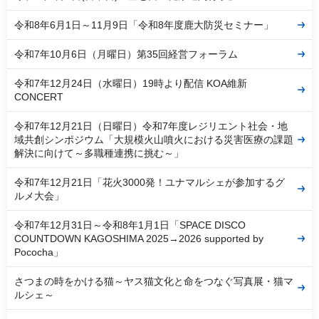
令和8年6月1日～11月9日「令和8年度鹿大防災セミナー」
令和7年10月6日（月曜日）第35回経営フォーラム
令和7年12月24日（水曜日）19時より配信 KOA維新
CONCERT
令和7年12月21日（日曜日）令和7年度レジリエント社会・地
域共創シンポジウム「大規模火山噴火における災害医療の課題
解決に向けて～多職種連携に挑む～」
令和7年12月21日「花火3000発！ユナマルシェが参加するグ
ルメ大会」
令和7年12月31日～令和8年1月1日「SPACE DISCO
COUNTDOWN KAGOSHIMA 2025→2026 supported by
Pococha」
さつまの時をかける猫～ヤス猫文化と命をつなぐ写真展・猫マ
ルシェ～