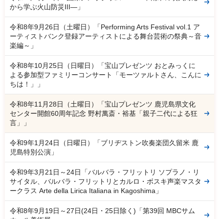
から学ぶ火山防災III―」
令和8年9月26日（土曜日）「Performing Arts Festival vol.1 ア
ーティストバンク登録アーティストによる舞台芸術の祭典～音
楽編～」
令和8年10月25日（日曜日）「宝山プレゼンツ おとみっくに
よる参加型ファミリーコンサート「モーツァルトさん、こんに
ちは！」」
令和8年11月28日（土曜日）「宝山プレゼンツ 鹿児島県文化
センター開館60周年記念 野村萬斎・裕基「親子二代による狂
言」」
令和9年1月24日（日曜日）「ブリヂストン吹奏楽団久留米 鹿
児島特別公演」
令和9年3月21日～24日「バルバラ・フリットリ ソプラノ・リ
サイタル、バルバラ・フリットリとカルロ・ボスキ声楽マスタ
ークラス Arte della Lirica Italiana in Kagoshima」
令和8年9月19日～27日(24日・25日除く)「第39回 MBCサム