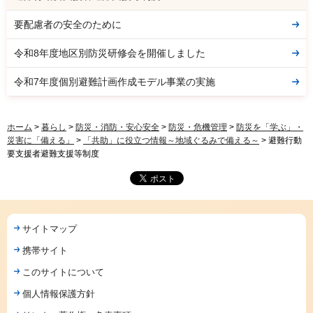
要配慮者の安全のために
令和8年度地区別防災研修会を開催しました
令和7年度個別避難計画作成モデル事業の実施
ホーム
>
暮らし
>
防災・消防・安心安全
>
防災・危機管理
>
防災を「学ぶ」・
災害に「備える」
>
「共助」に役立つ情報～地域ぐるみで備える～
> 避難行動
要支援者避難支援等制度
サイトマップ
携帯サイト
このサイトについて
個人情報保護方針