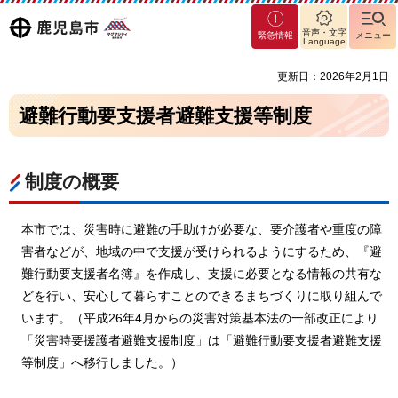
マグ
鹿児島
音声・文字
緊急情報
メニュー
マシ
Language
ティ
市
更新日：2026年2月1日
鹿児
島市
避難行動要支援者避難支援等制度
制度の概要
本市では、災害時に避難の手助けが必要な、要介護者や重度の障
害者などが、地域の中で支援が受けられるようにするため、『避
難行動要支援者名簿』を作成し、支援に必要となる情報の共有な
どを行い、安心して暮らすことのできるまちづくりに取り組んで
います。（平成26年4月からの災害対策基本法の一部改正により
「災害時要援護者避難支援制度」は「避難行動要支援者避難支援
等制度」へ移行しました。）