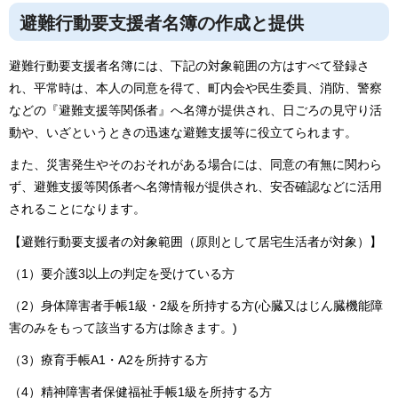
避難行動要支援者名簿の作成と提供
避難行動要支援者名簿には、下記の対象範囲の方はすべて登録さ
れ、平常時は、本人の同意を得て、町内会や民生委員、消防、警察
などの『避難支援等関係者』へ名簿が提供され、日ごろの見守り活
動や、いざというときの迅速な避難支援等に役立てられます。
また、災害発生やそのおそれがある場合には、同意の有無に関わら
ず、避難支援等関係者へ名簿情報が提供され、安否確認などに活用
されることになります。
【避難行動要支援者の対象範囲（原則として居宅生活者が対象）】
（1）要介護3以上の判定を受けている方
（2）身体障害者手帳1級・2級を所持する方(心臓又はじん臓機能障
害のみをもって該当する方は除きます。)
（3）療育手帳A1・A2を所持する方
（4）精神障害者保健福祉手帳1級を所持する方