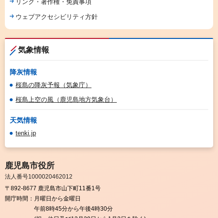
リンク・著作権・免責事項
ウェブアクセシビリティ方針
気象情報
降灰情報
桜島の降灰予報（気象庁）
桜島上空の風（鹿児島地方気象台）
天気情報
tenki.jp
鹿児島市役所
法人番号1000020462012
〒892-8677 鹿児島市山下町11番1号
開庁時間：
月曜日から金曜日
午前8時45分から午後4時30分