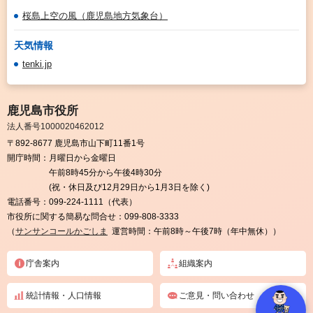
桜島上空の風（鹿児島地方気象台）
天気情報
tenki.jp
鹿児島市役所
法人番号1000020462012
〒892-8677 鹿児島市山下町11番1号
開庁時間：
月曜日から金曜日
午前8時45分から午後4時30分
(祝・休日及び12月29日から1月3日を除く)
電話番号：
099-224-1111（代表）
市役所に関する簡易な問合せ：
099-808-3333
（
サンサンコールかごしま
運営時間：午前8時～午後7時（年中無休））
庁舎案内
組織案内
統計情報・人口情報
ご意見・問い合わせ