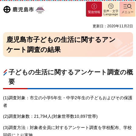
マグ
鹿児島
音声・文字
緊急情報
メニュー
マシ
Language
ティ
市
更新日：2020年11月2日
鹿児
島市
鹿児島市子どもの生活に関するアン
ケート調査の結果
子どもの生活に関するアンケート調査の概
要
(1)調査対象：市立の小学5年生・中学2年生の子どもおよびその保護
者
(2)調査対象数：21,794人(対象世帯数10,897世帯)
(3)調査方法：対象者全員に対するアンケート調査を学校配布、学校
回収により実施