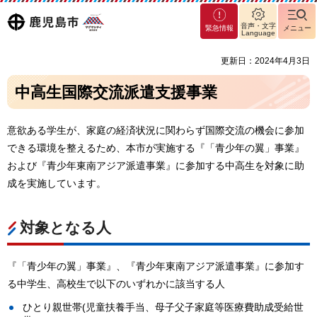
マグ
鹿児島
音声・文字
緊急情報
メニュー
マシ
Language
ティ
市
更新日：2024年4月3日
鹿児
島市
中高生国際交流派遣支援事業
意欲ある学生が、家庭の経済状況に関わらず国際交流の機会に参加
できる環境を整えるため、本市が実施する『「青少年の翼」事業』
および『青少年東南アジア派遣事業』に参加する中高生を対象に助
成を実施しています。
対象となる人
『「青少年の翼」事業』、『青少年東南アジア派遣事業』に参加す
る中学生、高校生で以下のいずれかに該当する人
ひとり親世帯(児童扶養手当、母子父子家庭等医療費助成受給世