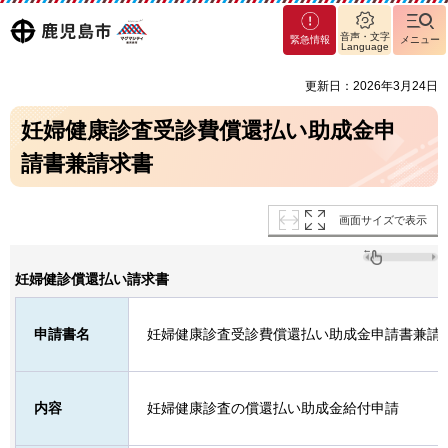
マグ
鹿児島
音声・文字
緊急情報
メニュー
マシ
Language
ティ
市
更新日：2026年3月24日
鹿児
島市
妊婦健康診査受診費償還払い助成金申
請書兼請求書
画面サイズで表示
妊婦健診償還払い請求書
申請書名
妊婦健康診査受診費償還払い助成金申請書兼請
内容
妊婦健康診査の償還払い助成金給付申請