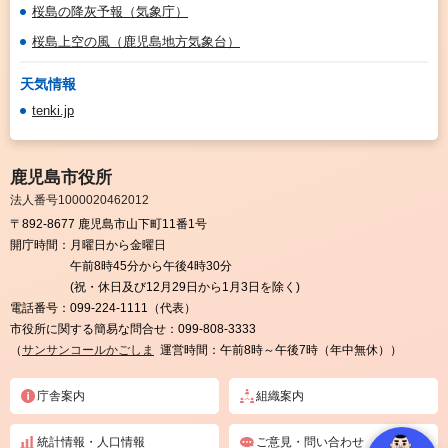
桜島の降灰予報（気象庁）
桜島上空の風（鹿児島地方気象台）
天気情報
tenki.jp
鹿児島市役所
法人番号1000020462012
〒892-8677 鹿児島市山下町11番1号
開庁時間：
月曜日から金曜日
午前8時45分から午後4時30分
(祝・休日及び12月29日から1月3日を除く)
電話番号：
099-224-1111（代表）
市役所に関する簡易な問合せ：
099-808-3333
（
サンサンコールかごしま
運営時間：午前8時～午後7時（年中無休））
庁舎案内
組織案内
統計情報・人口情報
ご意見・問い合わせ