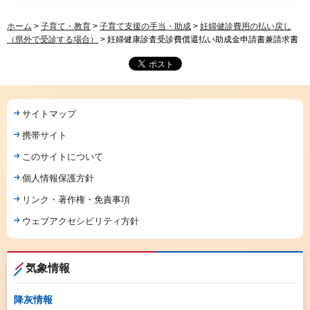
ホーム
>
子育て・教育
>
子育て支援の手当・助成
>
妊婦健診費用の払い戻し
（県外で受診する場合）
> 妊婦健康診査受診費償還払い助成金申請書兼請求書
サイトマップ
携帯サイト
このサイトについて
個人情報保護方針
リンク・著作権・免責事項
ウェブアクセシビリティ方針
気象情報
降灰情報