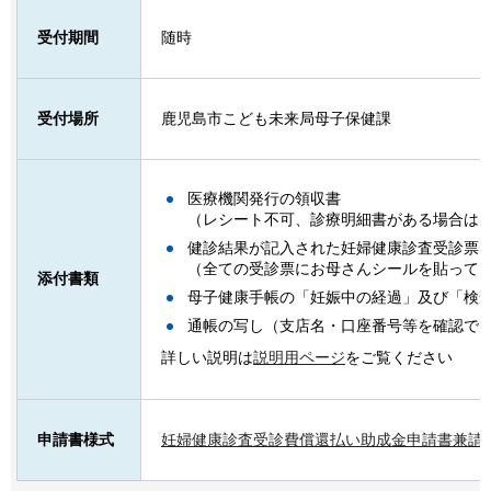
受付期間
随時
受付場所
鹿児島市こども未来局母子保健課
医療機関発行の領収書
（レシート不可、診療明細書がある場合は
健診結果が記入された妊婦健康診査受診票
（全ての受診票にお母さんシールを貼って
添付書類
母子健康手帳の「妊娠中の経過」及び「検
通帳の写し（支店名・口座番号等を確認で
詳しい説明は
説明用ページ
をご覧ください
申請書様式
妊婦健康診査受診費償還払い助成金申請書兼請求書