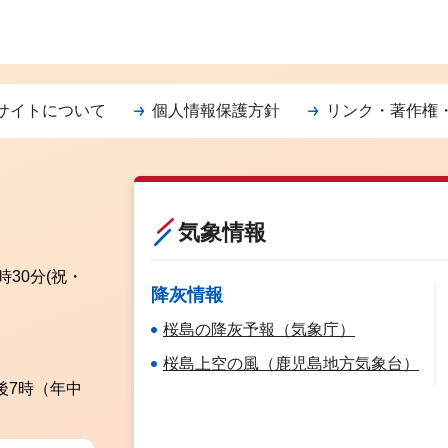
サイトについて
個人情報保護方針
リンク・著作権
気象情報
時30分
(祝・
降灰情報
桜島の降灰予報（気象庁）
桜島上空の風（鹿児島地方気象台）
後7時（年中