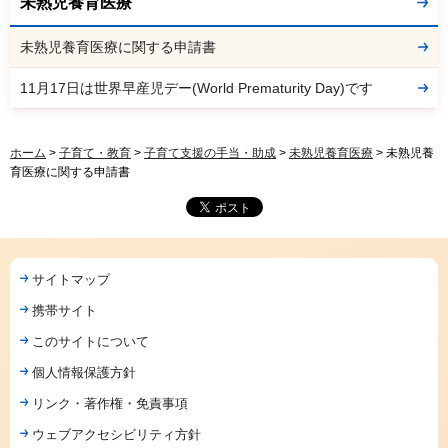
未熟児養育医療
未熟児養育医療に関する申請書
11月17日は世界早産児デー(World Prematurity Day)です
ホーム
>
子育て・教育
>
子育て支援の手当・助成
>
未熟児養育医療
> 未熟児養
育医療に関する申請書
サイトマップ
携帯サイト
このサイトについて
個人情報保護方針
リンク・著作権・免責事項
ウェブアクセシビリティ方針