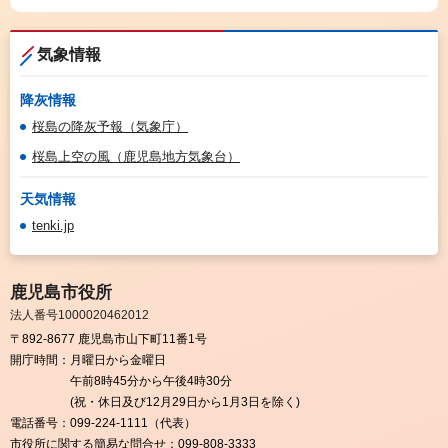
気象情報
降灰情報
桜島の降灰予報（気象庁）
桜島上空の風（鹿児島地方気象台）
天気情報
tenki.jp
鹿児島市役所
法人番号1000020462012
〒892-8677 鹿児島市山下町11番1号
開庁時間：
月曜日から金曜日
午前8時45分から午後4時30分
(祝・休日及び12月29日から1月3日を除く)
電話番号：
099-224-1111（代表）
市役所に関する簡易な問合せ：
099-808-3333