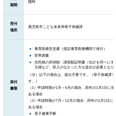
随時
期間
受付
鹿児島市こども未来局母子保健課
場所
養育医療意見書（指定養育医療機関で発行）
世帯調書
住民税の所得額・課税額証明書（生計を同一にす
主婦など、収入のなかった方も提出が必要となり
（注）以下の場合は、提出不要です。（母子保健課で
す。）
添付
（1）申請時期が1月～6月の場合…前年の1月1日に
書類
ある場合
（2）申請時期が7月～12月の場合…同年の1月1日
ある場合
母子健康手帳