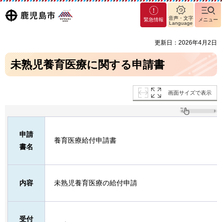
マグ
鹿児島
音声・文字
緊急情報
メニュー
マシ
Language
ティ
市
更新日：2026年4月2日
鹿児
島市
未熟児養育医療に関する申請書
画面サイズで表示
申請
養育医療給付申請書
書名
内容
未熟児養育医療の給付申請
受付