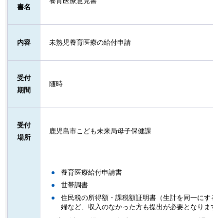
養育医療意見書
書名
内容
未熟児養育医療の給付申請
受付
随時
期間
受付
鹿児島市こども未来局母子保健課
場所
養育医療給付申請書
世帯調書
住民税の所得額・課税額証明書（生計を同一にする
婦など、収入のなかった方も提出が必要となります