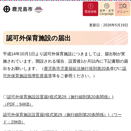
マグ
鹿児島
音声・文字
緊急情報
メニュー
マシ
Language
ティ
市
更新日：2026年5月19日
鹿児
島市
認可外保育施設の届出
平成14年10月1日より認可外保育施設につきましては、届出制が実
施されています。開設される場合、設置後1か月以内に下記書類の届
出をお願いします。（
鹿児島市児童福祉法施行規則第20条
並びに
認
可外保育施設指導監督基準
等をご参照ください。）
〇
認可外保育施設設置届(様式第29（施行細則第20条関係）)
（PDF：94KB）
認可外保育施設設置届(様式第29（施行細則第20条関係）)（ワー
ド：29KB）