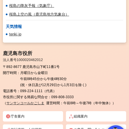
桜島の降灰予報（気象庁）
桜島上空の風（鹿児島地方気象台）
天気情報
tenki.jp
鹿児島市役所
法人番号1000020462012
〒892-8677 鹿児島市山下町11番1号
開庁時間：
月曜日から金曜日
午前8時45分から午後4時30分
(祝・休日及び12月29日から1月3日を除く)
電話番号：
099-224-1111（代表）
市役所に関する簡易な問合せ：
099-808-3333
（
サンサンコールかごしま
運営時間：午前8時～午後7時（年中無休））
庁舎案内
組織案内