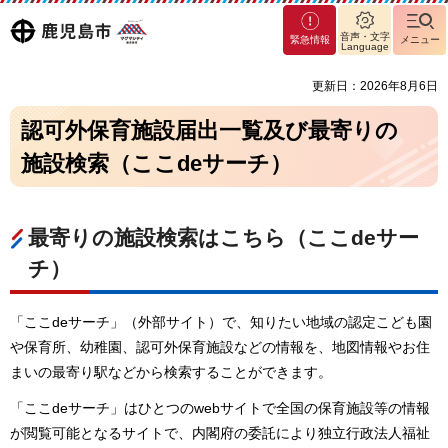
マグ
鹿児島
音声・文字
緊急情報
メニュー
マシ
Language
ティ
市
更新日：2026年8月6日
鹿児
島市
認可外保育施設届出一覧及び最寄りの
施設検索（ここdeサーチ）
最寄りの施設検索はこちら（ここdeサー
チ）
「ここdeサーチ」（外部サイト）で、知りたい地域の認定こども園
や保育所、幼稚園、認可外保育施設などの情報を、地図情報やお住
まいの最寄り駅などから検索することができます。
「ここdeサーチ」はひとつのwebサイトで全国の保育施設等の情報
が閲覧可能となるサイトで、内閣府の委託により独立行政法人福祉