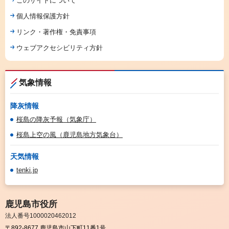
このサイトについて
個人情報保護方針
リンク・著作権・免責事項
ウェブアクセシビリティ方針
気象情報
降灰情報
桜島の降灰予報（気象庁）
桜島上空の風（鹿児島地方気象台）
天気情報
tenki.jp
鹿児島市役所
法人番号1000020462012
〒892-8677 鹿児島市山下町11番1号