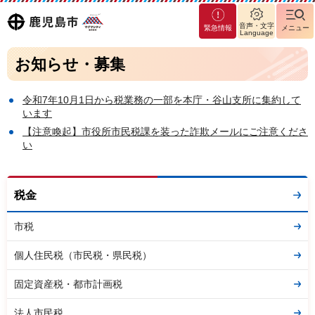
マグ
鹿児島
音声・文字
緊急情報
メニュー
マシ
Language
ティ
市
お知らせ・募集
鹿児
島市
令和7年10月1日から税業務の一部を本庁・谷山支所に集約して
います
【注意喚起】市役所市民税課を装った詐欺メールにご注意くださ
い
税金
市税
個人住民税（市民税・県民税）
固定資産税・都市計画税
法人市民税