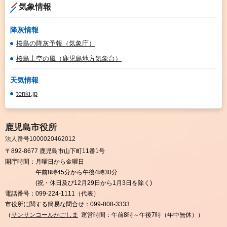
気象情報
降灰情報
桜島の降灰予報（気象庁）
桜島上空の風（鹿児島地方気象台）
天気情報
tenki.jp
鹿児島市役所
法人番号1000020462012
〒892-8677 鹿児島市山下町11番1号
開庁時間：
月曜日から金曜日
午前8時45分から午後4時30分
(祝・休日及び12月29日から1月3日を除く)
電話番号：
099-224-1111（代表）
市役所に関する簡易な問合せ：
099-808-3333
（
サンサンコールかごしま
運営時間：午前8時～午後7時（年中無休））