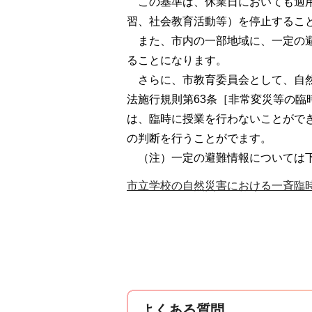
こ
の基準は、休業日においても適
習、社会教育活動等）を停止するこ
ま
た、市内の一部地域に、一定の
ることになります。
さ
らに、市教育委員会として、自
法施行規則第63条［非常変災等の
は、臨時に授業を行わないことがで
の判断を行うことがでます。
（注）一
定の避難情報については下
市立学校の自然災害における一斉臨時
よくある質問