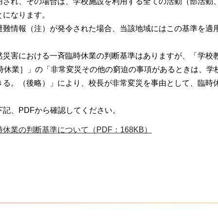
用され、その場合は、学校施設を利用する全ての活動（部活動
とになります。
避難情報（注）が発令された場合、当該地域にはこの基準を適
然災害における一斉臨時休業の判断基準はありますが、「学校
臨時休業］」の「非常変災その他の窮迫の事項があるときは、学
きる。（後略）」により、校長が非常変災を事由として、臨時
記、PDFから確認してください。
休業の判断基準について（PDF：168KB）