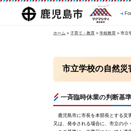
マグマシティ
鹿児島市
Fo
鹿児島市
ホーム
>
子育て・教育
>
学校教育
> 市
市立学校の自然災
一斉臨時休業の判断基
鹿
児島市に市長を本部長とする災
又は、発令される場合に、市立の小