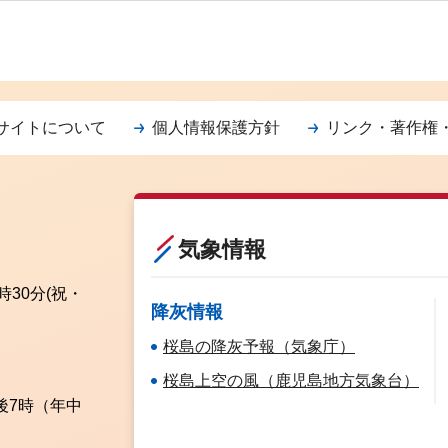
サイトについて
個人情報保護方針
リンク・著作権
気象情報
時30分
(祝・
降灰情報
桜島の降灰予報（気象庁）
桜島上空の風（鹿児島地方気象台）
後7時（年中