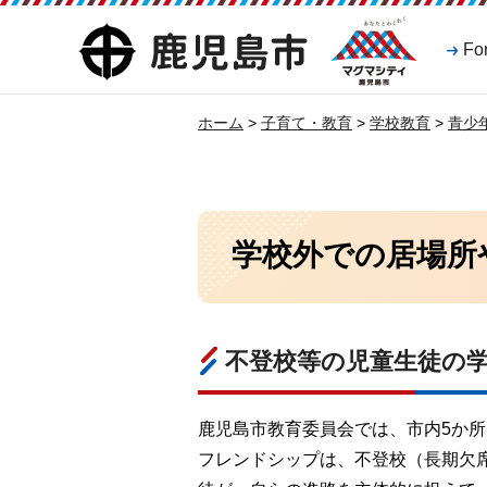
マグマシティ
鹿児島市
Fo
鹿児島市
ホーム
>
子育て・教育
>
学校教育
>
青少
学校外での居場所
不登校等の児童生徒の
鹿児島市教育委員会では、市内5か
フレンドシップは、不登校（長期欠