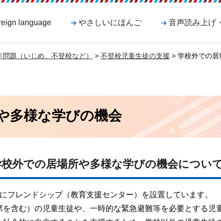
reign language
やさしいにほんご
音声読み上げ
年問題（いじめ、不登校など）
>
不登校児童生徒の支援
> 学校外での
や多様な学びの機会
学校外での居場所や多様な学びの機会につい
所にフレンドシップ（教育支援センター）を設置しています。
席を含む）の児童生徒や、一時的な緊急避難等を必要とする児