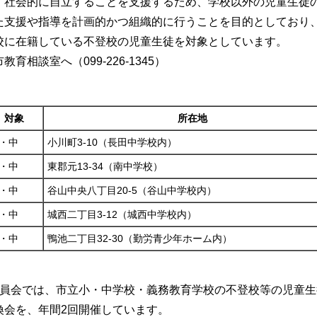
、社会的に自立することを支援するため、学校以外の児童生徒
た支援や指導を計画的かつ組織的に行うことを目的としており
校に在籍している不登校の児童生徒を対象としています。
相談室へ（099-226-1345）
対象
所在地
・中
小川町3-10（長田中学校内）
・中
東郡元13-34（南中学校）
・中
谷山中央八丁目20-5（谷山中学校内）
・中
城西二丁目3-12（城西中学校内）
・中
鴨池二丁目32-30（勤労青少年ホーム内）
委員会では、市立小・中学校・義務教育学校の不登校等の児童生
換会を、年間2回開催しています。