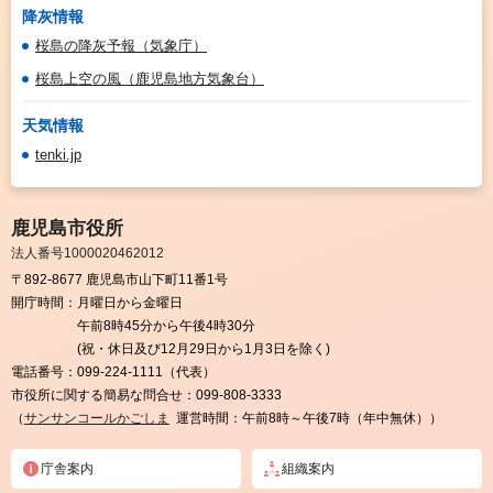
降灰情報
桜島の降灰予報（気象庁）
桜島上空の風（鹿児島地方気象台）
天気情報
tenki.jp
鹿児島市役所
法人番号1000020462012
〒892-8677 鹿児島市山下町11番1号
開庁時間：
月曜日から金曜日
午前8時45分から午後4時30分
(祝・休日及び12月29日から1月3日を除く)
電話番号：
099-224-1111（代表）
市役所に関する簡易な問合せ：
099-808-3333
（
サンサンコールかごしま
運営時間：午前8時～午後7時（年中無休））
庁舎案内
組織案内