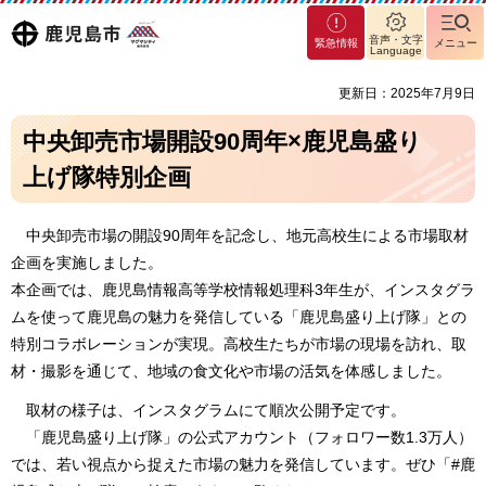
マグ
鹿児島
音声・文字
緊急情報
メニュー
マシ
Language
ティ
市
更新日：2025年7月9日
鹿児
島市
中央卸売市場開設90周年×鹿児島盛り
上げ隊特別企画
中央卸売市場の開設90周年を記念し、地元高校生による市場取材
企画を実施しました。
本企画では、鹿児島情報高等学校情報処理科3年生が、インスタグラ
ムを使って鹿児島の魅力を発信している「鹿児島盛り上げ隊」との
特別コラボレーションが実現。高校生たちが市場の現場を訪れ、取
材・撮影を通じて、地域の食文化や市場の活気を体感しました。
取材の様子は、インスタグラムにて順次公開予定です。
「鹿児島盛り上げ隊」の公式アカウント（フォロワー数1.3万人）
では、若い視点から捉えた市場の魅力を発信しています。ぜひ「#鹿