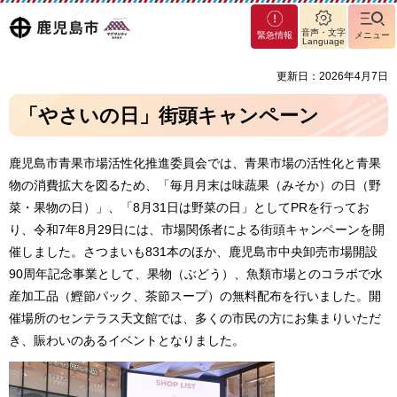
マグ
鹿児島
音声・文字
緊急情報
メニュー
マシ
Language
ティ
市
更新日：2026年4月7日
鹿児
島市
「やさいの日」街頭キャンペーン
鹿児島市青果市場活性化推進委員会では、青果市場の活性化と青果
物の消費拡大を図るため、「毎月月末は味蔬果（みそか）の日（野
菜・果物の日）」、「8月31日は野菜の日」としてPRを行ってお
り、令和7年8月29日には、市場関係者による街頭キャンペーンを開
催しました。さつまいも831本のほか、鹿児島市中央卸売市場開設
90周年記念事業として、果物（ぶどう）、魚類市場とのコラボで水
産加工品（鰹節パック、茶節スープ）の無料配布を行いました。開
催場所のセンテラス天文館では、多くの市民の方にお集まりいただ
き、賑わいのあるイベントとなりました。