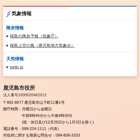
気象情報
降灰情報
桜島の降灰予報（気象庁）
桜島上空の風（鹿児島地方気象台）
天気情報
tenki.jp
鹿児島市役所
法人番号1000020462012
〒892-8677 鹿児島市山下町11番1号
開庁時間：
月曜日から金曜日
午前8時45分から午後4時30分
(祝・休日及び12月29日から1月3日を除く)
電話番号：
099-224-1111（代表）
市役所に関する簡易な問合せ：
099-808-3333