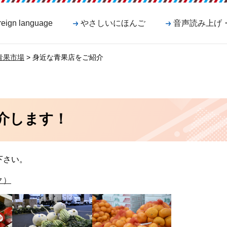
reign language
やさしいにほんご
音声読み上げ
青果市場
> 身近な青果店をご紹介
介します！
下さい。
ク）