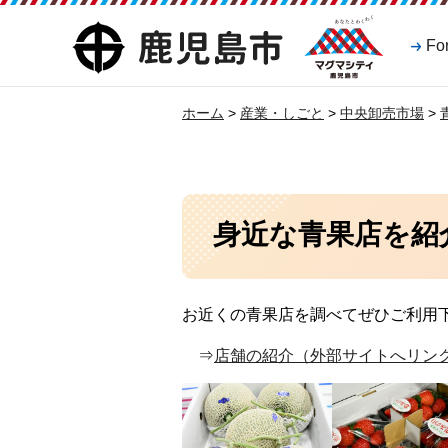
マグマシティ
鹿児島市
Fo
鹿児島市
ホーム
>
産業・しごと
>
中央卸売市場
>
身近な青果店を紹
お近くの青果店を調べてぜひご利用
⇒
店舗の紹介（外部サイトへリン