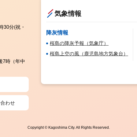
気象情報
時30分
(祝・
降灰情報
桜島の降灰予報（気象庁）
桜島上空の風（鹿児島地方気象台）
後7時（年中
い合わせ
Copyright © Kagoshima City. All Rights Reserved.