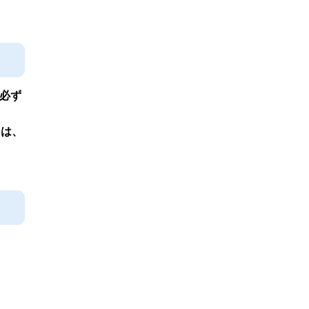
必ず
ては、