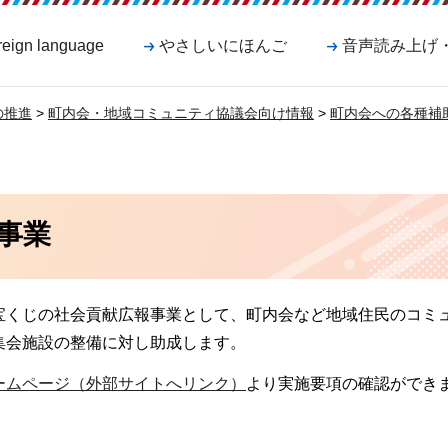
reign language
やさしいにほんご
音声読み上げ
の推進
>
町内会・地域コミュニティ協議会向け情報
>
町内会への各種補
事業
宝くじの社会貢献広報事業として、町内会など地域住民のコミ
集会施設の整備に対し助成します。
ームページ（外部サイトへリンク）
より実施要項の確認ができ