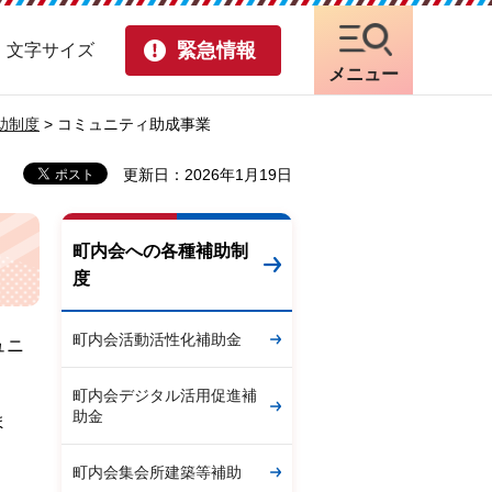
緊急情報
・文字サイズ
メニュー
助制度
> コミュニティ助成事業
更新日：2026年1月19日
町内会への各種補助制
度
町内会活動活性化補助金
ュニ
町内会デジタル活用促進補
助金
ま
町内会集会所建築等補助