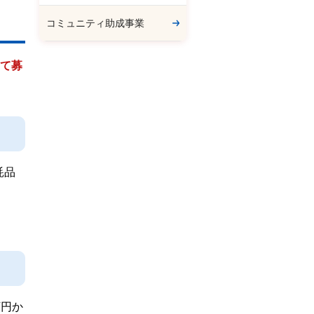
コミュニティ助成事業
じて募
耗品
万円か