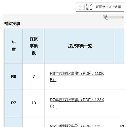
画面サイズで表示
補助実績
採択
年
事業
採択事業一覧
度
数
R8年度採択事業（PDF：110K
R8
7
B）
R7年度採択事業（PDF：123K
R7
10
B）
R6年度採択事業（PDF：123K
R6