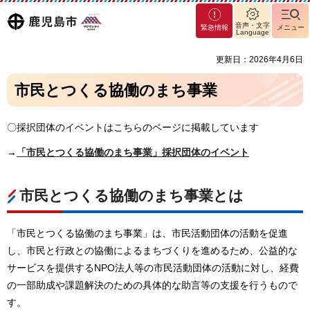
マグ
鹿児島
音声・文字
緊急情報
メニュー
マシ
Language
ティ
市
更新日：2026年4月6日
鹿児
島市
市民とつくる協働のまち事業
〇採択団体のイベントはこちらのページに掲載しています
→
「市民とつくる協働のまち事業」採択団体のイベント
市民とつくる協働のまち事業とは
「市民とつくる協働のまち事業」は、市民活動団体の活動を促進
し、市民と行政との協働によるまちづくりを進めるため、公益的な
サービスを提供するNPO法人等の市民活動団体の活動に対し、経費
の一部助成や課題解決のための具体的な助言等の支援を行うもので
す。